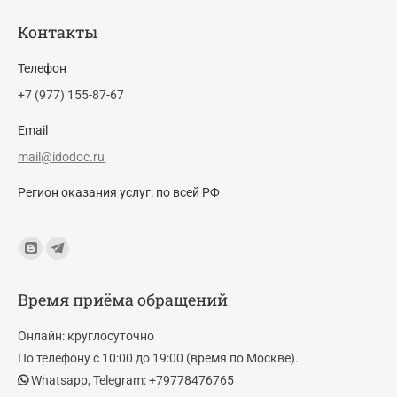
Контакты
Телефон
+7 (977) 155-87-67
Email
mail@idodoc.ru
Регион оказания услуг: по всей РФ
Find us on:
Blogger
Telegram
page
page
Время приёма обращений
opens
opens
in
in
Онлайн: круглосуточно
new
new
По телефону с 10:00 до 19:00 (время по Москве).
window
window
Whatsapp, Telegram: +79778476765