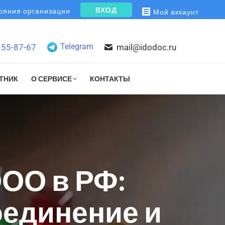
ВХОД
яния организации
Мой аккаунт
Telegram
155-87-67
mail@idodoc.ru
ТНИК
О СЕРВИСЕ
КОНТАКТЫ
ОО в РФ:
оединение и