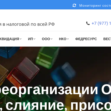
Мониторинг состо
+7 (977) 
КВИДАЦИЯ
ИП
ООО
НКО
ФЕДРЕСУРС
ВЕС
еорганизации О
 слияние, прис
You are here: