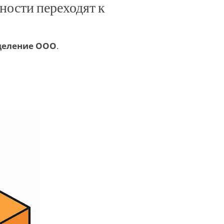
ности переходят к
деление ООО
.