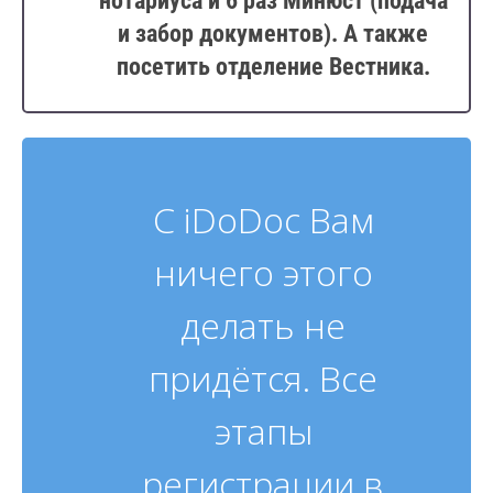
нотариуса и 6 раз Минюст (подача
и забор документов). А также
посетить отделение Вестника.
С iDoDoc Вам
ничего этого
делать не
придётся. Все
этапы
регистрации в