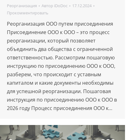
Реорганизация
Автор
iDoDoc
17.12.2024
Прокомментировать
Реорганизация ООО путем присоединения
Присоединение ООО к ООО – это процесс
реорганизации, который позволяет
объединить два общества с ограниченной
ответственностью. Рассмотрим пошаговую
инструкцию по присоединению ООО к ООО,
разберем, что происходит с уставным
капиталом и какие документы необходимы
для успешной реорганизации. Пошаговая
инструкция по присоединению ООО к ООО в
2026 году Процесс присоединения ООО к…