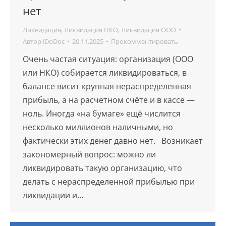
нет
Ликвидация
,
Ликвидация НКО
,
Ликвидация ООО
Автор
iDoDoc
20.11.2025
Прокомментировать
Очень частая ситуация: организация (ООО
или НКО) собирается ликвидироваться, в
балансе висит крупная нераспределенная
прибыль, а на расчетном счёте и в кассе —
ноль. Иногда «на бумаге» ещё числится
несколько миллионов наличными, но
фактически этих денег давно нет. Возникает
закономерный вопрос: можно ли
ликвидировать такую организацию, что
делать с нераспределенной прибылью при
ликвидации и…