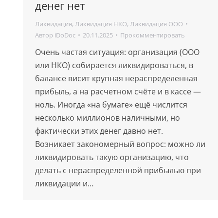
денег нет
Ликвидация
,
Ликвидация НКО
,
Ликвидация ООО
Автор
iDoDoc
20.11.2025
Прокомментировать
Очень частая ситуация: организация (ООО
или НКО) собирается ликвидироваться, в
балансе висит крупная нераспределенная
прибыль, а на расчетном счёте и в кассе —
ноль. Иногда «на бумаге» ещё числится
несколько миллионов наличными, но
фактически этих денег давно нет.
Возникает закономерный вопрос: можно ли
ликвидировать такую организацию, что
делать с нераспределенной прибылью при
ликвидации и…