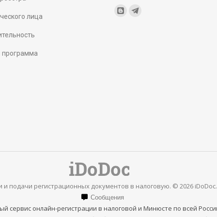
Find us on:
Blogger
Telegram
ческого лица
page
page
ительность
opens
opens
я программа
in
in
new
new
window
window
 и подачи регистрационных документов в налоговую. © 2026 iDoDoc
Сообщения
ый сервис онлайн-регистрации в налоговой и Минюсте по всей Росси