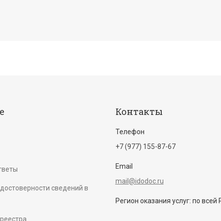
е
Контакты
Телефон
+7 (977) 155-87-67
Email
тветы
mail@idodoc.ru
достоверности сведений в
Регион оказания услуг: по всей
среестра