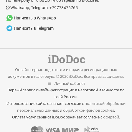
По телефону с 10:00 до 19:00 (время по Москве).
window
window
Whatsapp, Telegram: +79778476765
Написать в WhatsApp
Написать в Telegram
Онлайн-сервис подготовки и подачи регистрационных
документов в налоговую. © 2026 iDoDoc. Все права защищены.
Личный кабинет
Первый сервис онлайн-регистрации в налоговой и Минюсте по
всей России.
Использование сайта означает согласие с
политикой обработки
персональных данных
и
обработкой файлов cookies
.
Оплата услуг сервиса iDoDoc означает согласие с
офертой
.