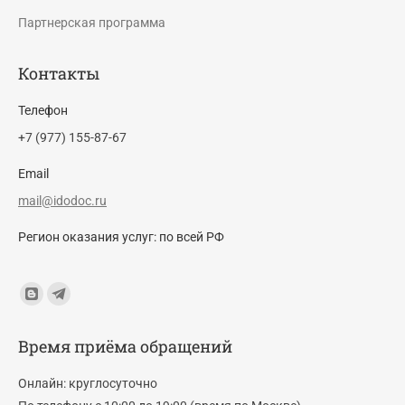
Партнерская программа
Контакты
Телефон
+7 (977) 155-87-67
Email
mail@idodoc.ru
Регион оказания услуг: по всей РФ
Find us on:
Blogger
Telegram
page
page
Время приёма обращений
opens
opens
in
in
Онлайн: круглосуточно
new
new