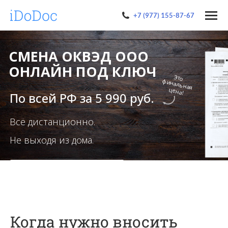
+7 (977) 155-87-67
CМЕНА ОКВЭД ООО
ОНЛАЙН ПОД КЛЮЧ
Это
финальная
цена!
По всей РФ за 5 990 руб.
Всё дистанционно.
Не выходя из дома.
Начать смену кодов ОКВЭД
онлайн
Когда нужно вносить