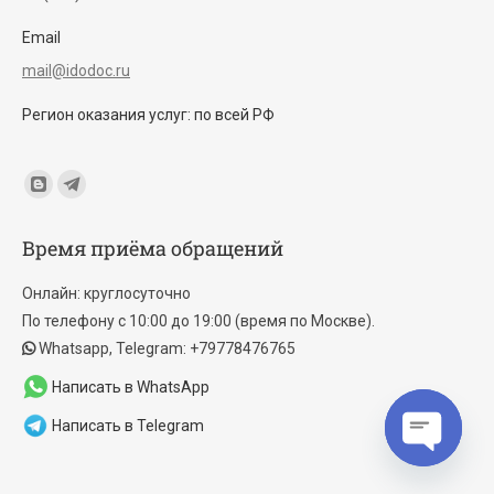
Email
mail@idodoc.ru
Регион оказания услуг: по всей РФ
Find us on:
Blogger
Telegram
page
page
Время приёма обращений
opens
opens
in
in
Онлайн: круглосуточно
new
new
По телефону с 10:00 до 19:00 (время по Москве).
window
window
Whatsapp, Telegram: +79778476765
Написать в WhatsApp
Написать в Telegram
Open cha