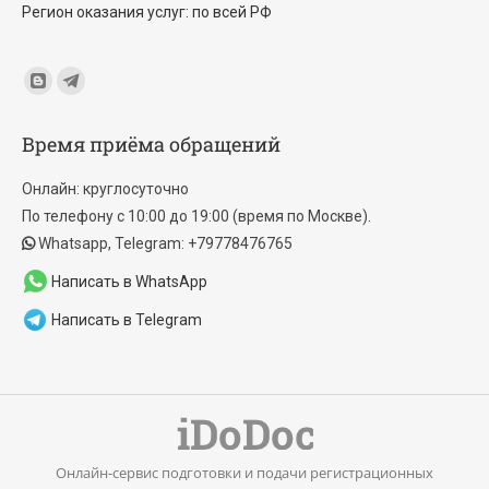
Регион оказания услуг: по всей РФ
Find us on:
Blogger
Telegram
page
page
Время приёма обращений
opens
opens
in
in
Онлайн: круглосуточно
new
new
По телефону с 10:00 до 19:00 (время по Москве).
window
window
Whatsapp, Telegram: +79778476765
Написать в WhatsApp
Написать в Telegram
Онлайн-сервис подготовки и подачи регистрационных