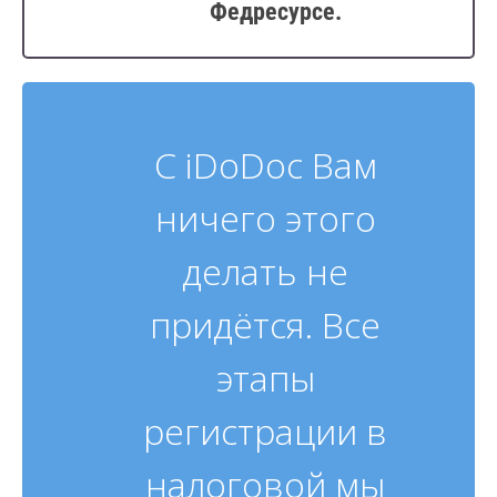
Федресурсе.
С iDoDoc Вам
ничего этого
делать не
придётся. Все
этапы
регистрации в
налоговой мы