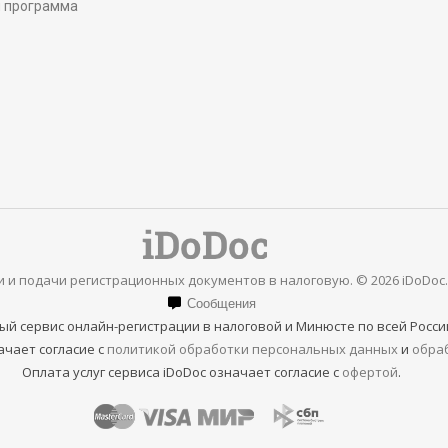
я программа
in
in
new
new
window
window
 и подачи регистрационных документов в налоговую. © 2026 iDoDoc
Сообщения
ый сервис онлайн-регистрации в налоговой и Минюсте по всей Росси
чает согласие с
политикой обработки персональных данных
и
обраб
Оплата услуг сервиса iDoDoc означает согласие с
офертой
.