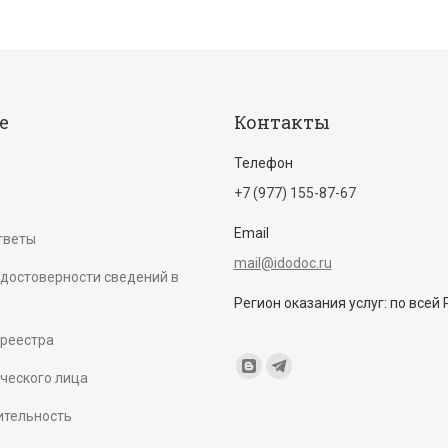
е
Контакты
Телефон
+7 (977) 155-87-67
Email
тветы
mail@idodoc.ru
достоверности сведений в
Регион оказания услуг: по всей
среестра
Find us on:
Blogger
Telegram
ческого лица
page
page
ительность
opens
opens