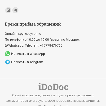
Find us on:
Blogger
Telegram
page
page
Время приёма обращений
opens
opens
in
in
Онлайн: круглосуточно
new
new
По телефону с 10:00 до 19:00 (время по Москве).
window
window
Whatsapp, Telegram: +79778476765
Написать в WhatsApp
Написать в Telegram
Онлайн-сервис подготовки и подачи регистрационных
документов в налоговую. © 2026 iDoDoc. Все права защищены.