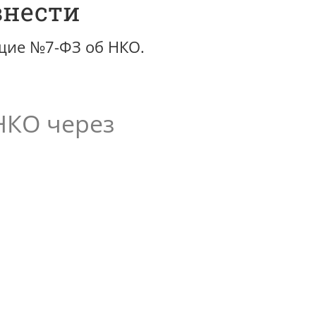
внести
щие №7-ФЗ об НКО.
НКО через