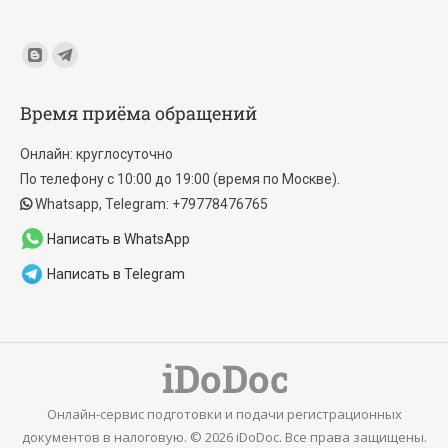
Find us on:
Blogger
Telegram
page
page
Время приёма обращений
opens
opens
in
in
Онлайн: круглосуточно
new
new
По телефону с 10:00 до 19:00 (время по Москве).
window
window
Whatsapp, Telegram: +79778476765
Написать в WhatsApp
Написать в Telegram
Онлайн-сервис подготовки и подачи регистрационных
документов в налоговую. © 2026 iDoDoc. Все права защищены.