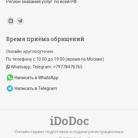
Регион оказания услуг: по всей РФ
Find us on:
Blogger
Telegram
page
page
Время приёма обращений
opens
opens
in
in
Онлайн: круглосуточно
new
new
По телефону с 10:00 до 19:00 (время по Москве).
window
window
Whatsapp, Telegram: +79778476765
Написать в WhatsApp
Написать в Telegram
Онлайн-сервис подготовки и подачи регистрационных