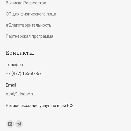
Выписка Росреестра
ЭП для физического лица
#Благотворительность
Партнерская программа
Контакты
Телефон
+7 (977) 155-87-67
Email
mail@idodoc.ru
Регион оказания услуг: по всей РФ
Find us on:
Blogger
Telegram