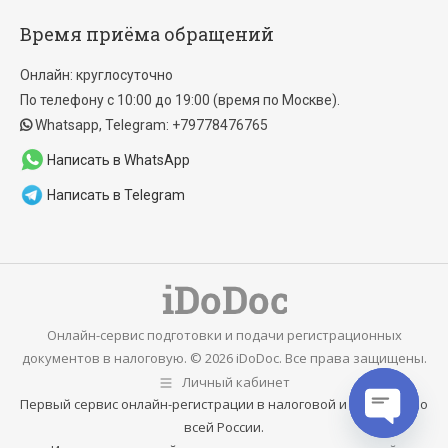
page
page
Время приёма обращений
opens
opens
in
in
Онлайн: круглосуточно
new
new
По телефону с 10:00 до 19:00 (время по Москве).
window
window
Whatsapp, Telegram: +79778476765
Написать в WhatsApp
Написать в Telegram
Онлайн-сервис подготовки и подачи регистрационных
документов в налоговую. © 2026 iDoDoc. Все права защищены.
Личный кабинет
Первый сервис онлайн-регистрации в налоговой и Минюсте по
всей России.
Open cha