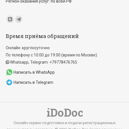
Регион оказания услуг: по всей РФ
Find us on:
Blogger
Telegram
page
page
Время приёма обращений
opens
opens
in
in
Онлайн: круглосуточно
new
new
По телефону с 10:00 до 19:00 (время по Москве).
window
window
Whatsapp, Telegram: +79778476765
Написать в WhatsApp
Написать в Telegram
Онлайн-сервис подготовки и подачи регистрационных