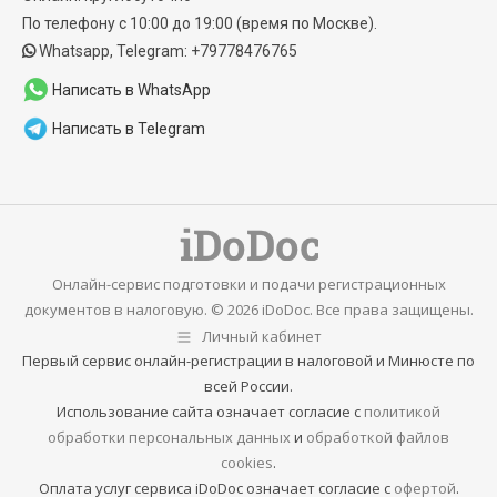
new
new
По телефону с 10:00 до 19:00 (время по Москве).
window
window
Whatsapp, Telegram: +79778476765
Написать в WhatsApp
Написать в Telegram
Онлайн-сервис подготовки и подачи регистрационных
документов в налоговую. © 2026 iDoDoc. Все права защищены.
Личный кабинет
Первый сервис онлайн-регистрации в налоговой и Минюсте по
всей России.
Использование сайта означает согласие с
политикой
обработки персональных данных
и
обработкой файлов
cookies
.
Оплата услуг сервиса iDoDoc означает согласие с
офертой
.