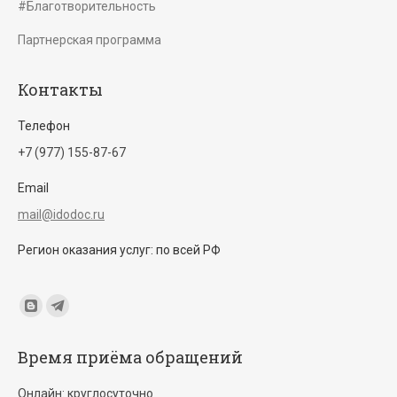
#Благотворительность
Партнерская программа
Контакты
Телефон
+7 (977) 155-87-67
Email
mail@idodoc.ru
Регион оказания услуг: по всей РФ
Find us on:
Blogger
Telegram
page
page
Время приёма обращений
opens
opens
in
in
Онлайн: круглосуточно