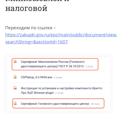
налоговой
Переходим по ссылке –
https://zakupki.gov.ru/epz/main/public/document/view
searchString=&sectionId=1607