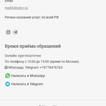
Email
mail@idodoc.ru
Регион оказания услуг: по всей РФ
Find us on:
Blogger
Telegram
page
page
Время приёма обращений
opens
opens
in
in
Онлайн: круглосуточно
new
new
По телефону с 10:00 до 19:00 (время по Москве).
window
window
Whatsapp, Telegram: +79778476765
Написать в WhatsApp
Написать в Telegram