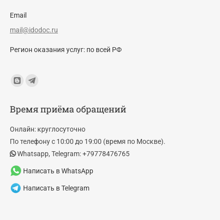
Email
mail@idodoc.ru
Регион оказания услуг: по всей РФ
Find us on:
Blogger
Telegram
page
page
Время приёма обращений
opens
opens
in
in
Онлайн: круглосуточно
new
new
По телефону с 10:00 до 19:00 (время по Москве).
window
window
Whatsapp, Telegram: +79778476765
Написать в WhatsApp
Написать в Telegram