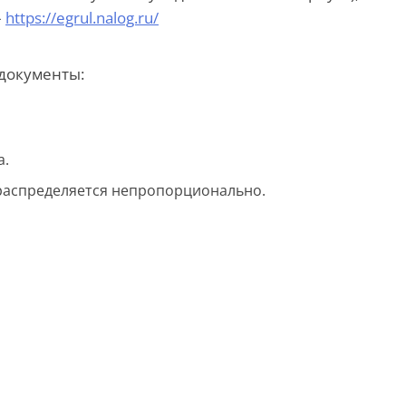
–
https://egrul.nalog.ru/
документы:
а.
я распределяется непропорционально.