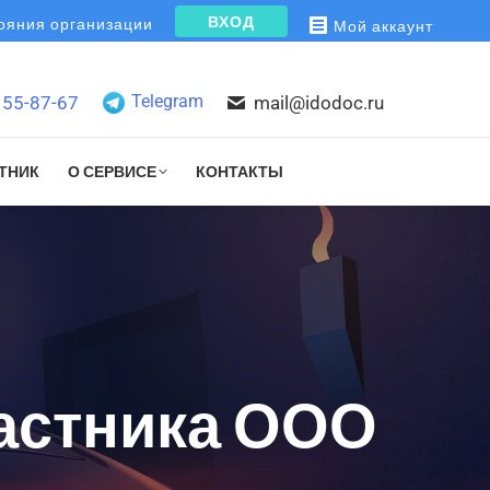
ВХОД
яния организации
Мой аккаунт
Telegram
155-87-67
mail@idodoc.ru
ТНИК
О СЕРВИСЕ
КОНТАКТЫ
частника ООО