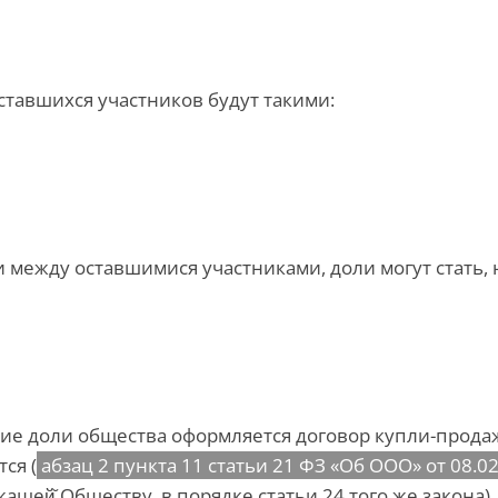
тавшихся участников будут такими:
ежду оставшимися участниками, доли могут стать, 
ние доли общества оформляется договор купли-прода
ся (
абзац 2 пункта 11 статьи 21 ФЗ «Об ООО» от 08.0
щей̆ Обществу, в порядке статьи 24 того же закона).