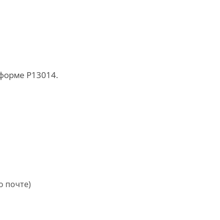
форме Р13014.
о почте)