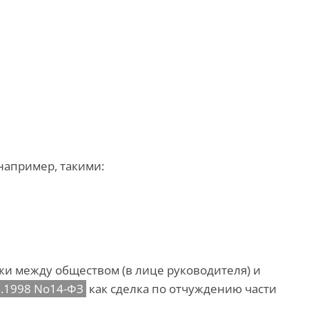
например, такими:
жи между обществом (в лице руководителя) и
2.1998 No14-ФЗ
как сделка по отчуждению части