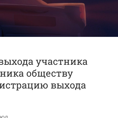
 выхода участника
тника обществу
гистрацию выхода
РЮЛ.