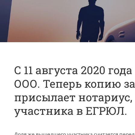
С 11 августа 2020 го
ООО. Теперь копию з
присылает нотариус,
участника в ЕГРЮЛ.
Доля же вышедшего участника считается перед