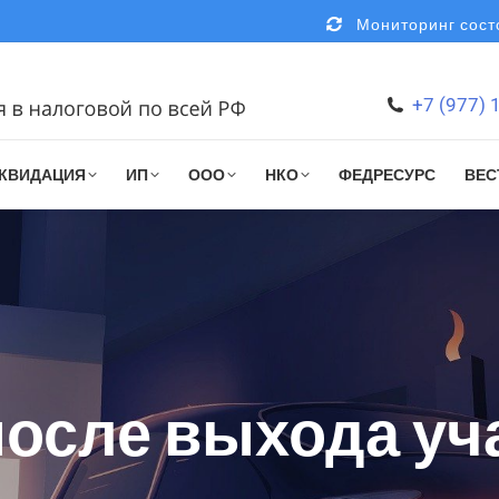
Мониторинг состо
+7 (977) 
КВИДАЦИЯ
ИП
ООО
НКО
ФЕДРЕСУРС
ВЕС
после выхода у