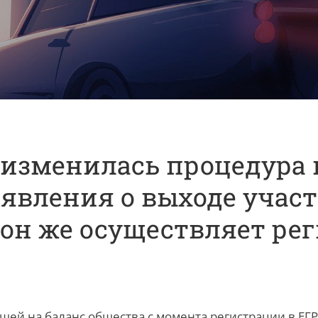
да изменилась процедура
аявления о выходе учас
 он же осуществляет ре
шей на баланс общества с момента регистрации в ЕГ