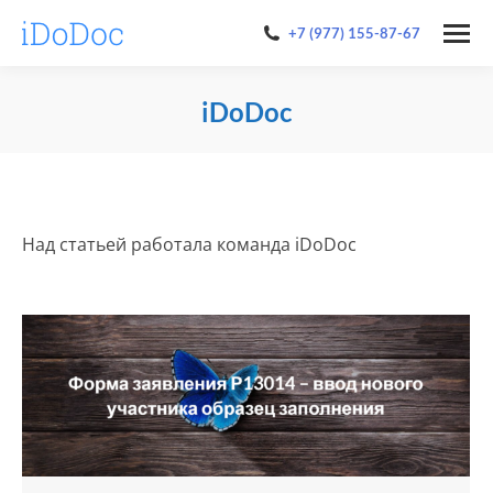
+7 (977) 155-87-67
iDoDoc
You are here:
Над статьей работала команда iDoDoc