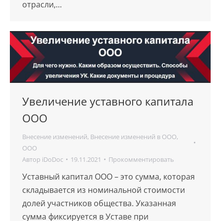
отрасли,…
Увеличение уставного капитала
ООО
Внесение изменений
,
Внесение изменений в ООО
,
ООО
Автор
iDoDoc
19.11.2021
Прокомментировать
Уставный капитал ООО – это сумма, которая
складывается из номинальной стоимости
долей участников общества. Указанная
сумма фиксируется в Уставе при