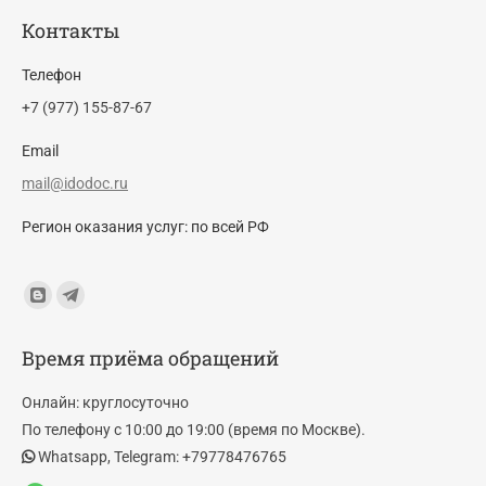
Контакты
Телефон
+7 (977) 155-87-67
Email
mail@idodoc.ru
Регион оказания услуг: по всей РФ
Find us on:
Blogger
Telegram
page
page
Время приёма обращений
opens
opens
in
in
Онлайн: круглосуточно
new
new
По телефону с 10:00 до 19:00 (время по Москве).
window
window
Whatsapp, Telegram: +79778476765