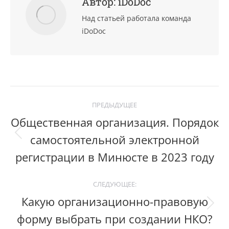
Автор:
iDoDoc
Над статьей работала команда
iDoDoc
Post
ПРЕДЫДУЩЕЕ
navigation
Общественная организация. Порядок
самостоятельной электронной
Previous
post:
регистрации в Минюсте в 2023 году
СЛЕДУЮЩЕЕ:
Какую организационно-правовую
Следующий
форму выбрать при создании НКО?
пост: