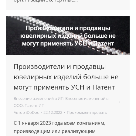
Производители и продавцы
ювелирных изделий больше не
могут применять УСН и Патент
Внесение изменений в ИП
,
Внесение изменений в
ООО
,
Патент ИП
Автор
iDoDoc
22.12.2022
Прокомментировать
С 1 января 2023 года всем компаниям,
производящим или реализующим