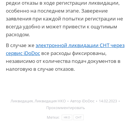
редки отказы в ходе регистрации ликвидации,
особенно на последнем этапе. Заверение
заявления при каждой попытки регистрации не
всегда удобно и может привести к ощутимым
расходом.
В случае же
электронной ликвидации СНТ через
сервис
iDoDoc
все расходы фиксированы,
независимо от количества подач документов в
налоговую в случае отказов.
Ликвидация
,
Ликвидация НКО
Автор
iDoDoc
14.02.2023
Прокомментировать
Метки:
НКО
СНТ