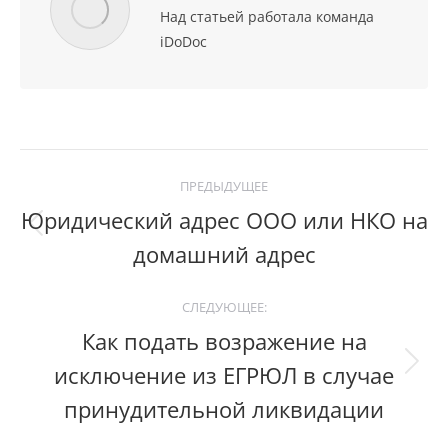
Над статьей работала команда
iDoDoc
Post
ПРЕДЫДУЩЕЕ
navigation
Юридический адрес ООО или НКО на
Previous
домашний адрес
post:
СЛЕДУЮЩЕЕ:
Как подать возражение на
исключение из ЕГРЮЛ в случае
Следующий
пост:
принудительной ликвидации