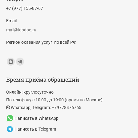
+7 (977) 155-87-67
Email
mail@idodoc.ru
Регион оказания услуг: по всей РФ
Find us on:
Blogger
Telegram
page
page
Время приёма обращений
opens
opens
in
in
Онлайн: круглосуточно
new
new
По телефону с 10:00 до 19:00 (время по Москве).
window
window
Whatsapp, Telegram: +79778476765
Написать в WhatsApp
Написать в Telegram