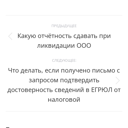
Post
ПРЕДЫДУЩЕЕ
navigation
Какую отчётность сдавать при
Previous
ликвидации ООО
post:
СЛЕДУЮЩЕЕ:
Что делать, если получено письмо с
запросом подтвердить
Следующий
достоверность сведений в ЕГРЮЛ от
пост:
налоговой