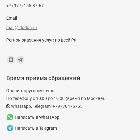
+7 (977) 155-87-67
Email
mail@idodoc.ru
Регион оказания услуг: по всей РФ
Find us on:
Blogger
Telegram
page
page
Время приёма обращений
opens
opens
in
in
Онлайн: круглосуточно
new
new
По телефону с 10:00 до 19:00 (время по Москве).
window
window
Whatsapp, Telegram: +79778476765
Написать в WhatsApp
Написать в Telegram