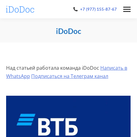
+7 (977) 155-87-67
iDoDoc
You are here:
Над статьей работала команда iDoDoc
Написать в
WhatsApp
Подписаться на Телеграм канал