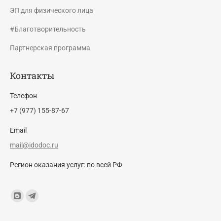
ЭП для физического лица
#Благотворительность
Партнерская программа
Контакты
Телефон
+7 (977) 155-87-67
Email
mail@idodoc.ru
Регион оказания услуг: по всей РФ
Find us on:
Blogger
Telegram
page
page