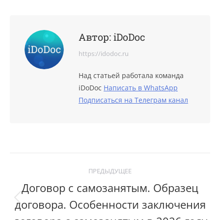
Автор:
iDoDoc
https://idodoc.ru
Над статьей работала команда
iDoDoc
Написать в WhatsApp
Подписаться на Телеграм канал
Post
ПРЕДЫДУЩЕЕ
navigation
Договор с самозанятым. Образец
договора. Особенности заключения
Previous
post: