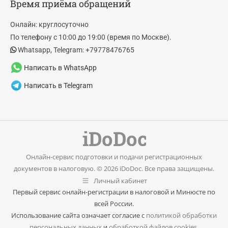
Время приёма обращений
opens
opens
in
in
Онлайн: круглосуточно
new
new
По телефону с 10:00 до 19:00 (время по Москве).
window
window
Whatsapp, Telegram: +79778476765
Написать в WhatsApp
Написать в Telegram
Онлайн-сервис подготовки и подачи регистрационных
документов в налоговую. © 2026 iDoDoc. Все права защищены.
Личный кабинет
Первый сервис онлайн-регистрации в налоговой и Минюсте по
всей России.
Использование сайта означает согласие с
политикой обработки
персональных данных
и
обработкой файлов cookies
.