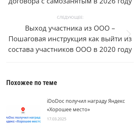
договора с самозанятым в 2026 году
СЛЕДУЮЩЕЕ:
Выход участника из ООО –
Пошаговая инструкция как выйти из
Следующий
пост:
состава участников ООО в 2020 году
Похожее по теме
iDoDoc получил награду Яндекс
«Хорошее место»
17.03.2025