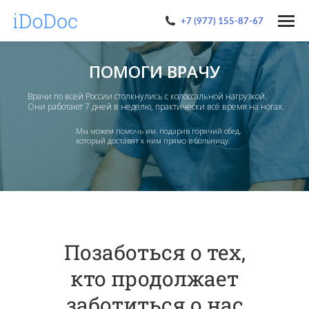
+7 (977) 155-87-67
ПОМОГИ ВРАЧУ
Врачи по всей России столкнулись с колоссальной нагрузкой.
Они работают 7 дней в неделю, практически всё время на ногах.
Мы можем помочь им, подарив горячий обед,
который доставят к ним прямо в больницу.
Хочу помочь врачу
Позаботься о тех,
кто продолжает
заботиться о нас