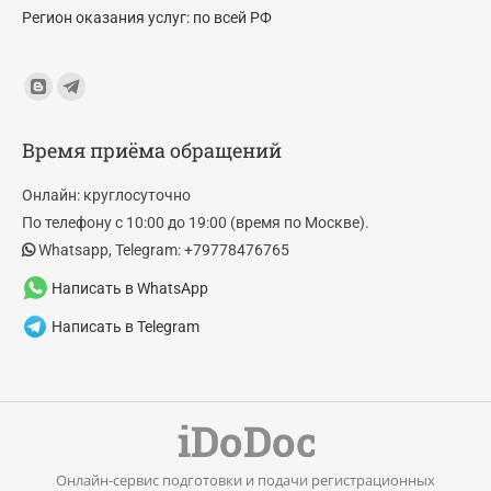
Регион оказания услуг: по всей РФ
Find us on:
Blogger
Telegram
page
page
Время приёма обращений
opens
opens
in
in
Онлайн: круглосуточно
new
new
По телефону с 10:00 до 19:00 (время по Москве).
window
window
Whatsapp, Telegram: +79778476765
Написать в WhatsApp
Написать в Telegram
Онлайн-сервис подготовки и подачи регистрационных