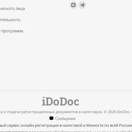
Find us on:
Blogger
Telegram
ческого лица
page
page
ительность
opens
opens
я программа
in
in
new
new
window
window
и и подачи регистрационных документов в налоговую. © 2026 iDoDoc.
Сообщения
ый сервис онлайн-регистрации в налоговой и Минюсте по всей России
ачает согласие с
политикой обработки персональных данных
и
обрабо