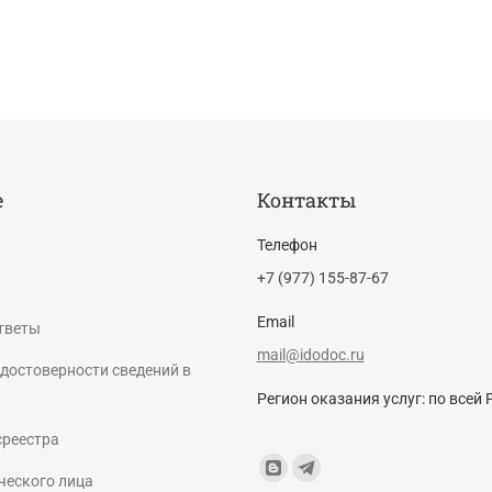
е
Контакты
Телефон
+7 (977) 155-87-67
Email
тветы
mail@idodoc.ru
достоверности сведений в
Регион оказания услуг: по всей 
среестра
Find us on:
Blogger
Telegram
ческого лица