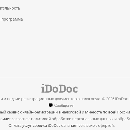
page
page
ительность
opens
opens
я программа
in
in
new
new
window
window
и и подачи регистрационных документов в налоговую. © 2026 iDoDoc.
Сообщения
ый сервис онлайн-регистрации в налоговой и Минюсте по всей России
ачает согласие с
политикой обработки персональных данных
и
обрабо
Оплата услуг сервиса iDoDoc означает согласие с
офертой
.