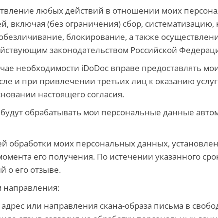
ествление любых действий в отношении моих персон
, включая (без ограничения) сбор, систематизацию, 
 обезличивание, блокирование, а также осуществлен
йствующим законодательством Российской Федерац
учае необходимости iDoDoc вправе предоставлять м
сле и при привлечении третьих лиц к оказанию услуг
новании настоящего согласия.
oc будут обрабатывать мои персональные данные ав
лей обработки моих персональных данных, установл
 момента его получения. По истечении указанного сро
 о его отзыве.
м направления:
адрес или направления скана-образа письма в свобо