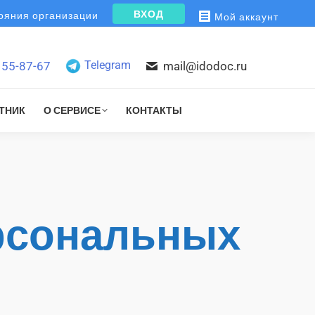
ВХОД
яния организации
Мой аккаунт
Telegram
155-87-67
mail@idodoc.ru
ТНИК
О СЕРВИСЕ
КОНТАКТЫ
ерсональных