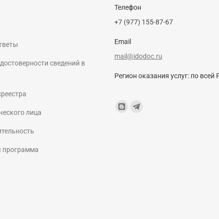
Телефон
+7 (977) 155-87-67
Email
тветы
mail@idodoc.ru
достоверности сведений в
Регион оказания услуг: по всей 
среестра
Find us on:
Blogger
Telegram
ческого лица
page
page
ительность
opens
opens
я программа
in
in
new
new
window
window