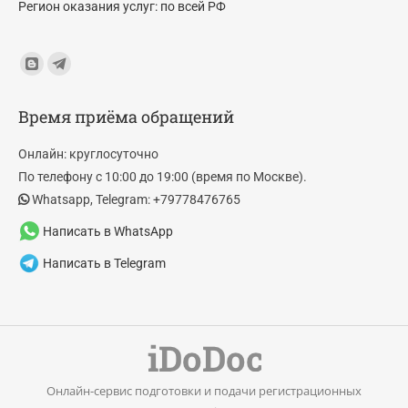
Регион оказания услуг: по всей РФ
Find us on:
Blogger
Telegram
page
page
Время приёма обращений
opens
opens
in
in
Онлайн: круглосуточно
new
new
По телефону с 10:00 до 19:00 (время по Москве).
window
window
Whatsapp, Telegram: +79778476765
Написать в WhatsApp
Написать в Telegram
Онлайн-сервис подготовки и подачи регистрационных