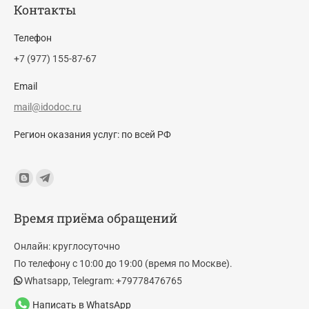
Контакты
Телефон
+7 (977) 155-87-67
Email
mail@idodoc.ru
Регион оказания услуг: по всей РФ
Find us on:
Blogger
Telegram
page
page
Время приёма обращений
opens
opens
in
in
Онлайн: круглосуточно
new
new
По телефону с 10:00 до 19:00 (время по Москве).
window
window
Whatsapp, Telegram: +79778476765
Написать в WhatsApp