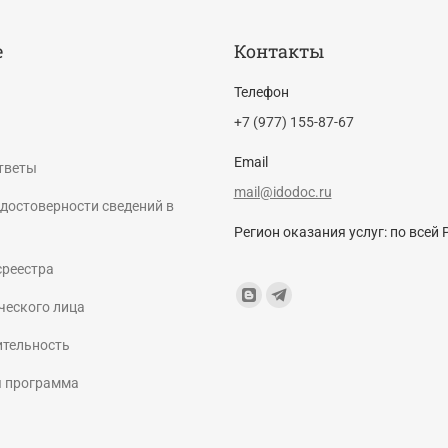
е
Контакты
Телефон
+7 (977) 155-87-67
Email
тветы
mail@idodoc.ru
достоверности сведений в
Регион оказания услуг: по всей 
среестра
Find us on:
Blogger
Telegram
ческого лица
page
page
ительность
opens
opens
я программа
in
in
new
new
window
window