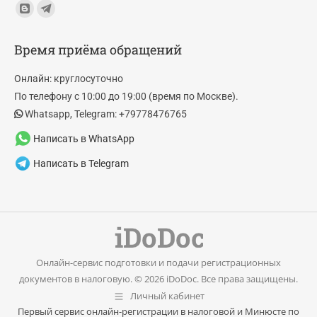
Find us on:
Blogger
Telegram
page
page
Время приёма обращений
opens
opens
in
in
Онлайн: круглосуточно
new
new
По телефону с 10:00 до 19:00 (время по Москве).
window
window
Whatsapp, Telegram: +79778476765
Написать в WhatsApp
Написать в Telegram
Онлайн-сервис подготовки и подачи регистрационных
документов в налоговую. © 2026 iDoDoc. Все права защищены.
Личный кабинет
Первый сервис онлайн-регистрации в налоговой и Минюсте по