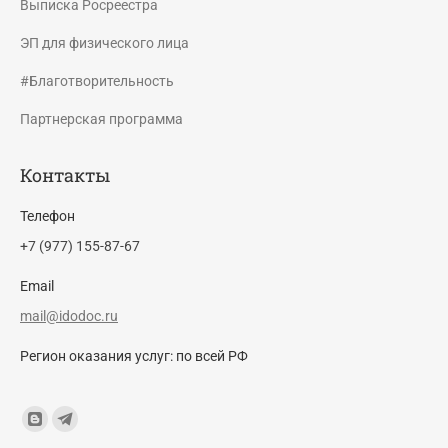
Выписка Росреестра
ЭП для физического лица
#Благотворительность
Партнерская программа
Контакты
Телефон
+7 (977) 155-87-67
Email
mail@idodoc.ru
Регион оказания услуг: по всей РФ
Find us on:
Blogger
Telegram