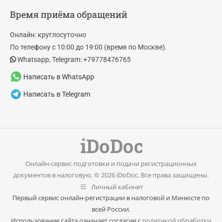
page
page
Время приёма обращений
opens
opens
in
in
Онлайн: круглосуточно
new
new
По телефону с 10:00 до 19:00 (время по Москве).
window
window
Whatsapp, Telegram: +79778476765
Написать в WhatsApp
Написать в Telegram
Онлайн-сервис подготовки и подачи регистрационных
документов в налоговую. © 2026 iDoDoc. Все права защищены.
Личный кабинет
Первый сервис онлайн-регистрации в налоговой и Минюсте по
всей России.
Использование сайта означает согласие с
политикой обработки