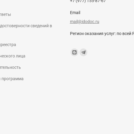
+7 (977) 155-87-67
Email
тветы
mail@idodoc.ru
достоверности сведений в
Регион оказания услуг: по всей 
среестра
Find us on:
Blogger
Telegram
ческого лица
page
page
ительность
opens
opens
я программа
in
in
new
new
window
window