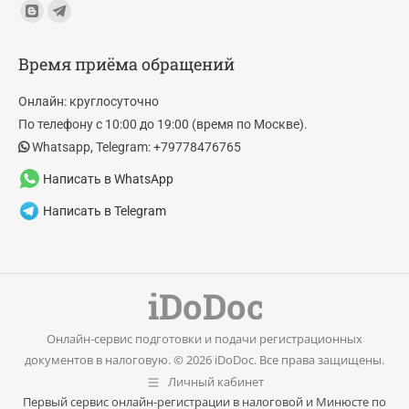
Find us on:
Blogger
Telegram
page
page
Время приёма обращений
opens
opens
in
in
Онлайн: круглосуточно
new
new
По телефону с 10:00 до 19:00 (время по Москве).
window
window
Whatsapp, Telegram: +79778476765
Написать в WhatsApp
Написать в Telegram
Онлайн-сервис подготовки и подачи регистрационных
документов в налоговую. © 2026 iDoDoc. Все права защищены.
Личный кабинет
Первый сервис онлайн-регистрации в налоговой и Минюсте по