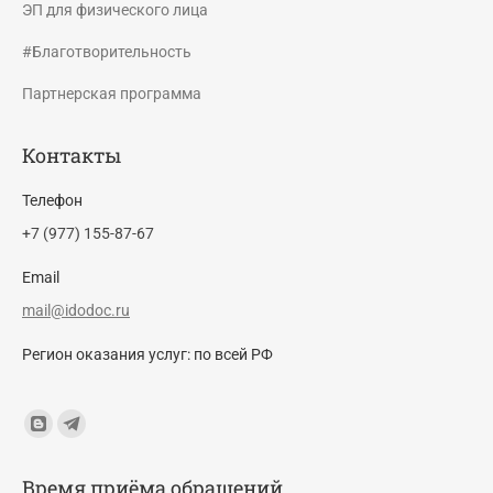
ЭП для физического лица
#Благотворительность
Партнерская программа
Контакты
Телефон
+7 (977) 155-87-67
Email
mail@idodoc.ru
Регион оказания услуг: по всей РФ
Find us on:
Blogger
Telegram
page
page
Время приёма обращений