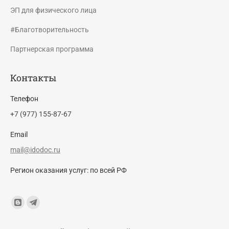
ЭП для физического лица
#Благотворительность
Партнерская программа
Контакты
Телефон
+7 (977) 155-87-67
Email
mail@idodoc.ru
Регион оказания услуг: по всей РФ
Find us on:
Blogger
Telegram
page
page