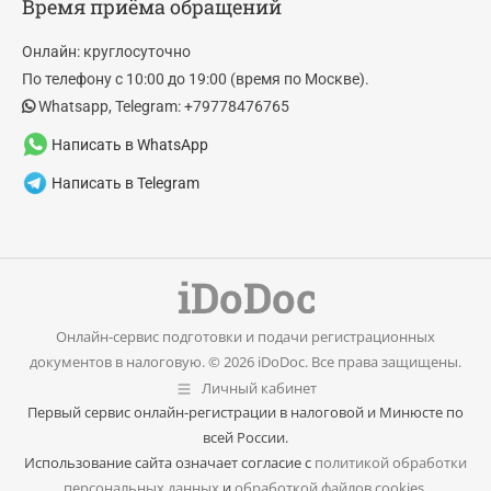
Время приёма обращений
opens
opens
in
in
Онлайн: круглосуточно
new
new
По телефону с 10:00 до 19:00 (время по Москве).
window
window
Whatsapp, Telegram: +79778476765
Написать в WhatsApp
Написать в Telegram
Онлайн-сервис подготовки и подачи регистрационных
документов в налоговую. © 2026 iDoDoc. Все права защищены.
Личный кабинет
Первый сервис онлайн-регистрации в налоговой и Минюсте по
всей России.
Использование сайта означает согласие с
политикой обработки
персональных данных
и
обработкой файлов cookies
.