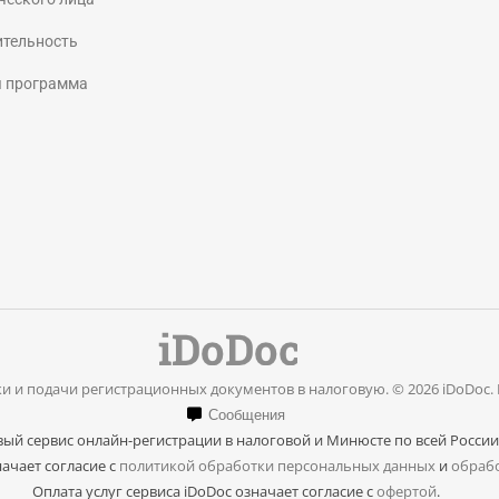
page
page
ительность
opens
opens
я программа
in
in
new
new
window
window
и и подачи регистрационных документов в налоговую. © 2026 iDoDoc.
Сообщения
ый сервис онлайн-регистрации в налоговой и Минюсте по всей России
ачает согласие с
политикой обработки персональных данных
и
обрабо
Оплата услуг сервиса iDoDoc означает согласие с
офертой
.