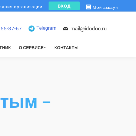
ВХОД
яния организации
Мой аккаунт
Telegram
155-87-67
mail@idodoc.ru
ТНИК
О СЕРВИСЕ
КОНТАКТЫ
ятым –