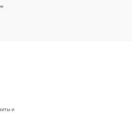
ем
зиты и