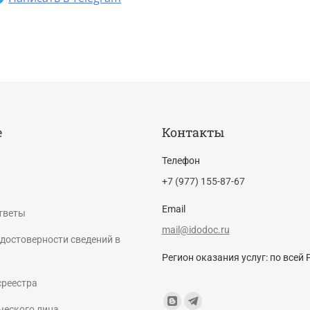
е
Контакты
Телефон
+7 (977) 155-87-67
Email
тветы
mail@idodoc.ru
достоверности сведений в
Регион оказания услуг: по всей 
среестра
Find us on:
Blogger
Telegram
ческого лица