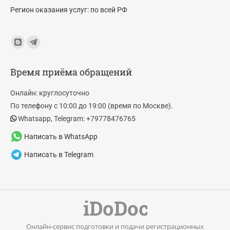
Регион оказания услуг: по всей РФ
Find us on:
Blogger
Telegram
page
page
Время приёма обращений
opens
opens
in
in
Онлайн: круглосуточно
new
new
По телефону с 10:00 до 19:00 (время по Москве).
window
window
Whatsapp, Telegram: +79778476765
Написать в WhatsApp
Написать в Telegram
Онлайн-сервис подготовки и подачи регистрационных