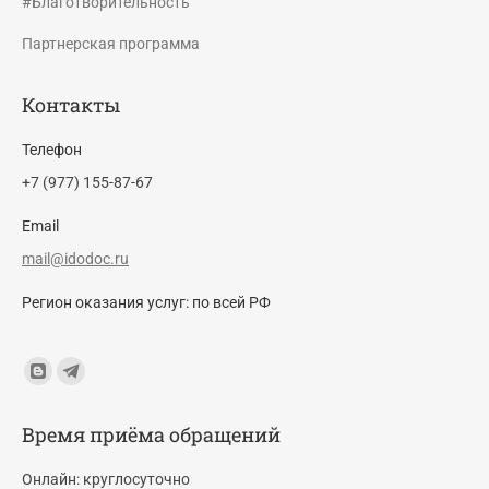
#Благотворительность
Партнерская программа
Контакты
Телефон
+7 (977) 155-87-67
Email
mail@idodoc.ru
Регион оказания услуг: по всей РФ
Find us on:
Blogger
Telegram
page
page
Время приёма обращений
opens
opens
in
in
Онлайн: круглосуточно