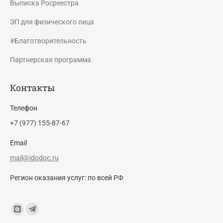
Выписка Росреестра
ЭП для физического лица
#Благотворительность
Партнерская программа
Контакты
Телефон
+7 (977) 155-87-67
Email
mail@idodoc.ru
Регион оказания услуг: по всей РФ
Find us on:
Blogger
Telegram