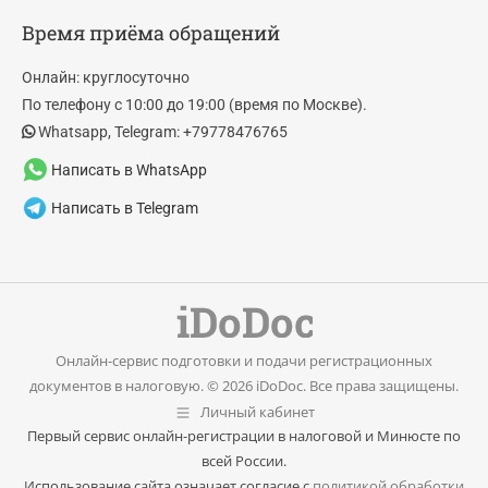
page
page
Время приёма обращений
opens
opens
in
in
Онлайн: круглосуточно
new
new
По телефону с 10:00 до 19:00 (время по Москве).
window
window
Whatsapp, Telegram: +79778476765
Написать в WhatsApp
Написать в Telegram
Онлайн-сервис подготовки и подачи регистрационных
документов в налоговую. © 2026 iDoDoc. Все права защищены.
Личный кабинет
Первый сервис онлайн-регистрации в налоговой и Минюсте по
всей России.
Использование сайта означает согласие с
политикой обработки