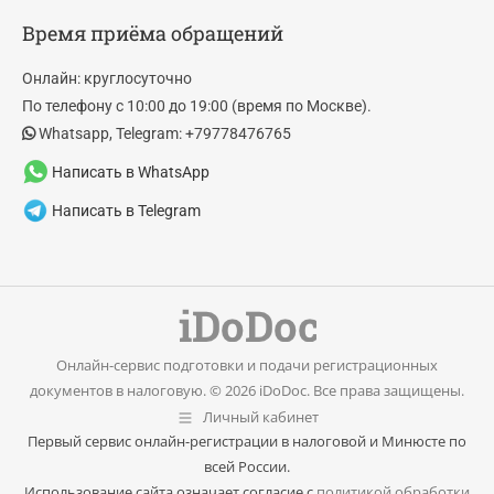
page
page
Время приёма обращений
opens
opens
in
in
Онлайн: круглосуточно
new
new
По телефону с 10:00 до 19:00 (время по Москве).
window
window
Whatsapp, Telegram: +79778476765
Написать в WhatsApp
Написать в Telegram
Онлайн-сервис подготовки и подачи регистрационных
документов в налоговую. © 2026 iDoDoc. Все права защищены.
Личный кабинет
Первый сервис онлайн-регистрации в налоговой и Минюсте по
всей России.
Использование сайта означает согласие с
политикой обработки