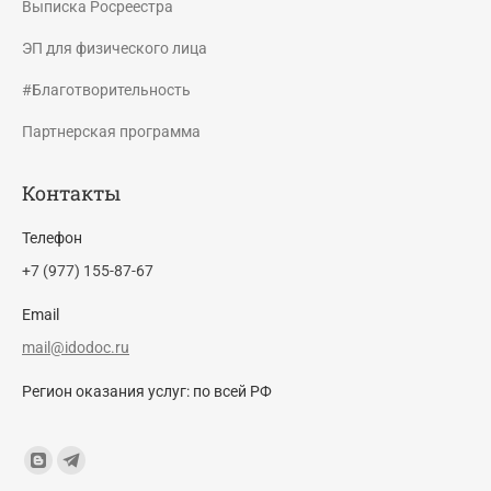
Выписка Росреестра
ЭП для физического лица
#Благотворительность
Партнерская программа
Контакты
Телефон
+7 (977) 155-87-67
Email
mail@idodoc.ru
Регион оказания услуг: по всей РФ
Find us on:
Blogger
Telegram