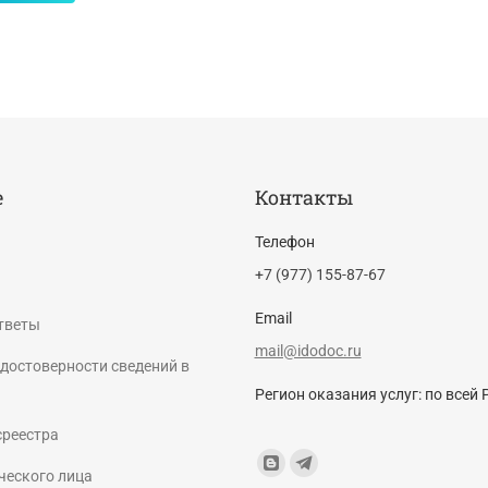
е
Контакты
Телефон
+7 (977) 155-87-67
Email
тветы
mail@idodoc.ru
достоверности сведений в
Регион оказания услуг: по всей 
среестра
Find us on:
Blogger
Telegram
ческого лица