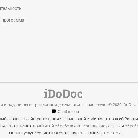
page
page
ительность
opens
opens
я программа
in
in
new
new
window
window
и и подачи регистрационных документов в налоговую. © 2026 iDoDoc.
Сообщения
ый сервис онлайн-регистрации в налоговой и Минюсте по всей России
ачает согласие с
политикой обработки персональных данных
и
обрабо
Оплата услуг сервиса iDoDoc означает согласие с
офертой
.